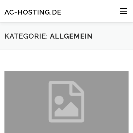
Zum
Inhalt
AC-HOSTING.DE
Menü
springen
IMPRESSUM
DATENSCHUTZERKLÄRUNG
KATEGORIE:
ALLGEMEIN