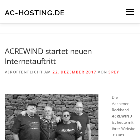
Zum
Inhalt
AC-HOSTING.DE
Menü
springen
IMPRESSUM
DATENSCHUTZERKLÄRUNG
ACREWIND startet neuen
Internetauftritt
VERÖFFENTLICHT AM
22. DEZEMBER 2017
VON
SPEY
Die
Aachener
Rockband
AC
REWIND
ist heute mit
ihrer Website
zu uns